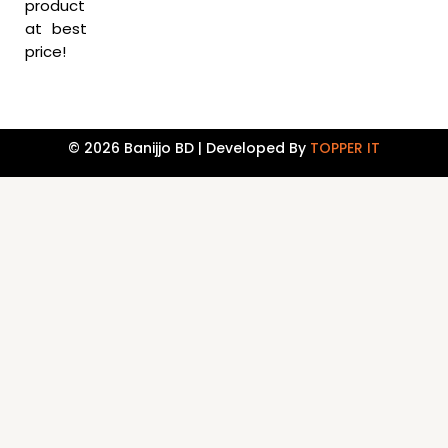
product
at best
price!
© 2026 Banijjo BD | Developed By
TOPPER IT