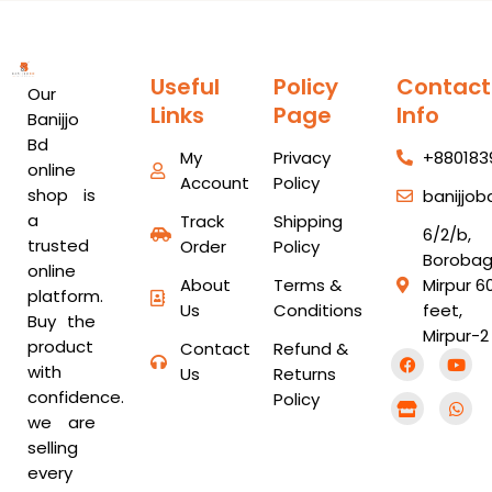
Useful
Policy
Contact
Our
Links
Page
Info
Banijjo
Bd
My
Privacy
+880183
online
Account
Policy
shop is
banijjo
a
Track
Shipping
6/2/b,
trusted
Order
Policy
Borobag
online
About
Terms &
Mirpur 6
platform.
Us
Conditions
feet,
Buy the
Mirpur-2
product
Contact
Refund &
F
S
Y
W
with
a
t
o
h
Us
Returns
c
o
u
a
confidence.
Policy
e
r
t
t
b
e
u
s
we are
o
b
a
selling
o
e
p
k
p
every