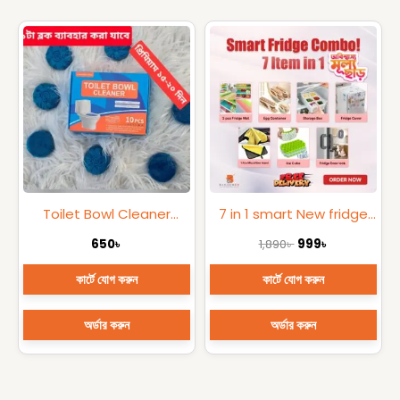
Original
Current
price
price
was:
is:
1,890৳ .
999৳ .
Toilet Bowl Cleaner
7 in 1 smart New fridge
Premium Tablets (10
combo
650
৳
1,890
৳
999
৳
Pcs)
কার্টে যোগ করুন
কার্টে যোগ করুন
অর্ডার করুন
অর্ডার করুন