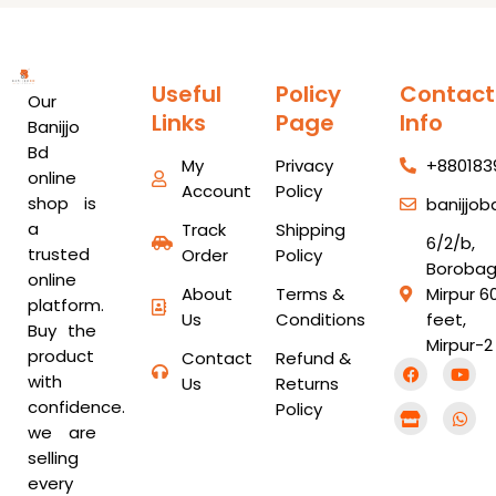
Useful
Policy
Contact
Our
Links
Page
Info
Banijjo
Bd
My
Privacy
+880183
online
Account
Policy
shop is
banijjo
a
Track
Shipping
6/2/b,
trusted
Order
Policy
Borobag
online
About
Terms &
Mirpur 6
platform.
Us
Conditions
feet,
Buy the
Mirpur-2
product
Contact
Refund &
F
S
Y
W
with
a
t
o
h
Us
Returns
c
o
u
a
confidence.
Policy
e
r
t
t
b
e
u
s
we are
o
b
a
selling
o
e
p
k
p
every