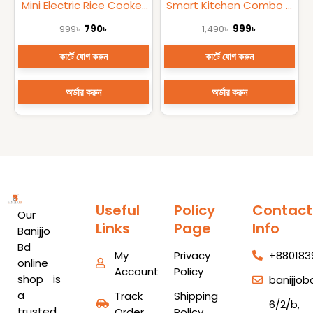
Mini Electric Rice Cooker
Smart Kitchen Combo –
(2.0L)
9 Items in 1
999
৳
790
৳
1,490
৳
999
৳
কার্টে যোগ করুন
কার্টে যোগ করুন
অর্ডার করুন
অর্ডার করুন
Useful
Policy
Contact
Our
Links
Page
Info
Banijjo
Bd
My
Privacy
+880183
online
Account
Policy
shop is
banijjo
a
Track
Shipping
6/2/b,
trusted
Order
Policy