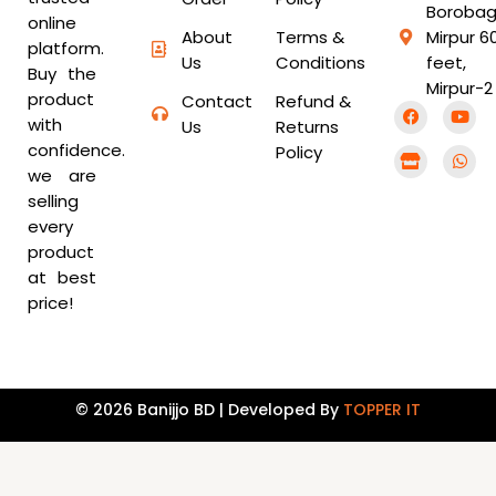
Borobag
online
About
Terms &
Mirpur 6
platform.
Us
Conditions
feet,
Buy the
Mirpur-2
product
Contact
Refund &
F
S
Y
W
with
a
t
o
h
Us
Returns
c
o
u
a
confidence.
Policy
e
r
t
t
b
e
u
s
we are
o
b
a
selling
o
e
p
k
p
every
product
at best
price!
© 2026 Banijjo BD | Developed By
TOPPER IT