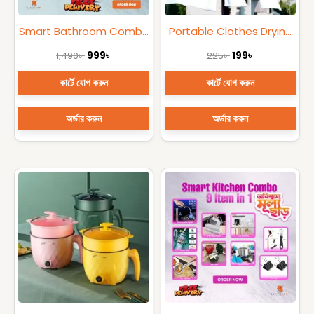
Smart Bathroom Combo
Portable Clothes Drying
7 in 1
Rope (12 Clips)
1,490
৳
999
৳
225
৳
199
৳
কার্টে যোগ করুন
কার্টে যোগ করুন
অর্ডার করুন
অর্ডার করুন
Original
Current
Original
Current
price
price
price
price
was:
is:
was:
is:
999৳ .
790৳ .
1,490৳ .
999৳ .