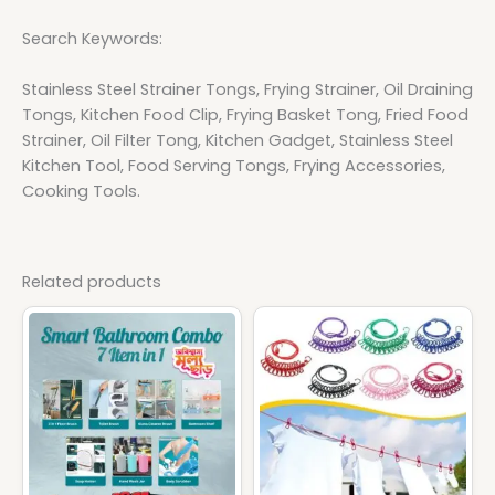
Search Keywords:
Stainless Steel Strainer Tongs, Frying Strainer, Oil Draining
Tongs, Kitchen Food Clip, Frying Basket Tong, Fried Food
Strainer, Oil Filter Tong, Kitchen Gadget, Stainless Steel
Kitchen Tool, Food Serving Tongs, Frying Accessories,
Cooking Tools.
Related products
Original
Current
Original
Current
price
price
price
price
was:
is:
was:
is:
1,490৳ .
999৳ .
225৳ .
199৳ .