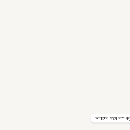
আমাদের সাথে কথা বল