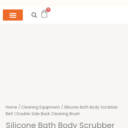
Skip
to
content
Original
Current
Silicone
price
price
Bath
was:
is:
Body
299৳ .
199৳ .
Scrubber
Belt
|
Double
Side
Back
Cleaning
Brush
quantity
Home
/
Cleaning Equipment
/ Silicone Bath Body Scrubber
Belt | Double Side Back Cleaning Brush
Silicone Bath Body Scrubber