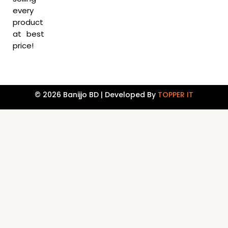
o
e
p
k
p
every
product
at best
price!
© 2026 Banijjo BD | Developed By
TOPPER IT