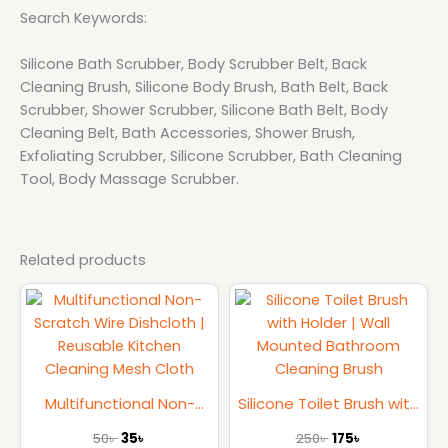
Search Keywords:
Silicone Bath Scrubber, Body Scrubber Belt, Back
Cleaning Brush, Silicone Body Brush, Bath Belt, Back
Scrubber, Shower Scrubber, Silicone Bath Belt, Body
Cleaning Belt, Bath Accessories, Shower Brush,
Exfoliating Scrubber, Silicone Scrubber, Bath Cleaning
Tool, Body Massage Scrubber.
Related products
Original
Current
Original
Current
price
price
price
price
was:
is:
was:
is:
50৳ .
35৳ .
250৳ .
175৳ .
Multifunctional Non-
Silicone Toilet Brush with
Scratch Wire Dishcloth |
Holder | Wall Mounted
50
৳
35
৳
250
৳
175
৳