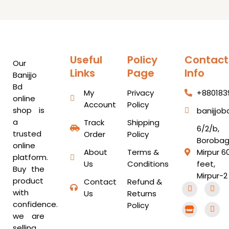
Useful
Policy
Contact
Our
Links
Page
Info
Banijjo
Bd
My
Privacy
+880183
online
Account
Policy
shop is
banijjo
a
Track
Shipping
6/2/b,
trusted
Order
Policy
Borobag
online
About
Terms &
Mirpur 6
platform.
Us
Conditions
feet,
Buy the
Mirpur-2
product
Contact
Refund &
F
S
Y
W
with
a
t
o
h
Us
Returns
c
o
u
a
confidence.
Policy
e
r
t
t
b
e
u
s
we are
o
b
a
selling