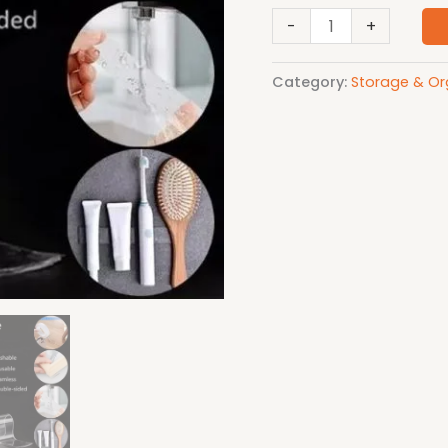
Meter)
-
+
quantity
Category:
Storage & Or