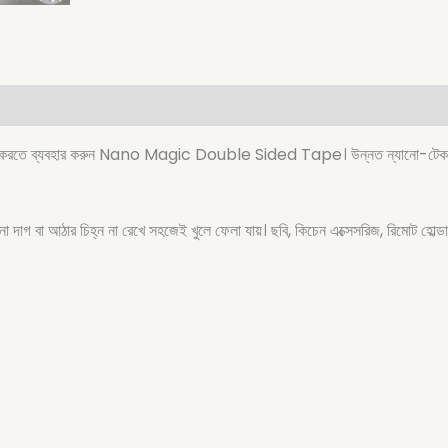
ে সহজ করতে ব্যবহার করুন Nano Magic Double Sided Tape। উন্নত ন্যানো-টেকনোল
নো দাগ বা আঠার চিহ্ন না রেখে সহজেই খুলে ফেলা যায়। ছবি, কিচেন এক্সেসরিজ, রিমোট হোল্ড