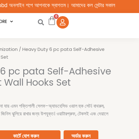
 আপনাকে স্বাগতম। আমাদের কল সেন্টার সকাল ১০টা থেকে রাত ১০টা পর্যন্ত চালু 
ORE
nt
nization
/ Heavy Duty 6 pc pata Self-Adhesive
 Set
6 pc pata Self-Adhesive
 Wall Hooks Set
নো যায় এমন শক্তিশালী সেলফ-অ্যাডহেসিভ ওয়াল হুক সেট। বাথরুম,
ন জিনিস ঝুলিয়ে রাখার জন্য উপযুক্ত। ওয়াটারপ্রুফ, টেকসই এবং দেয়ালে
কার্টে যোগ করুন
অর্ডার করুন