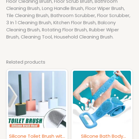
Floor Cleaning Brush, Floor Scrub Brush, Bathroom
Cleaning Brush, Long Handle Brush, Floor Wiper Brush,
Tile Cleaning Brush, Bathroom Scrubber, Floor Scrubber,
3 In 1 Cleaning Brush, Kitchen Floor Brush, Balcony
Cleaning Brush, Rotating Floor Brush, Rubber Wiper
Brush, Cleaning Tool, Household Cleaning Brush.
Related products
Original
Current
Original
Current
price
price
price
price
was:
is:
was:
is:
250৳ .
175৳ .
299৳ .
199৳ .
Silicone Toilet Brush with
Silicone Bath Body