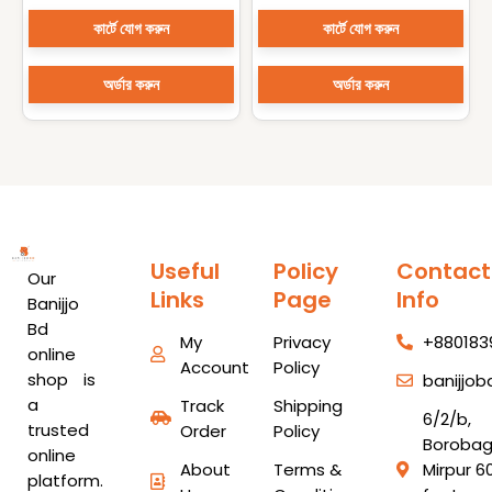
Cleaning Mesh Cloth
কার্টে যোগ করুন
কার্টে যোগ করুন
অর্ডার করুন
অর্ডার করুন
Useful
Policy
Contact
Our
Links
Page
Info
Banijjo
Bd
My
Privacy
+880183
online
Account
Policy
shop is
banijjo
a
Track
Shipping
6/2/b,
trusted
Order
Policy
Borobag
online
About
Terms &
Mirpur 6
platform.