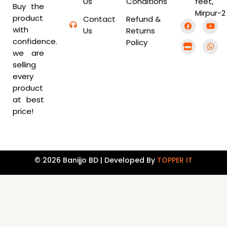
Us
Conditions
feet,
Buy the
Mirpur-2
product
Contact
Refund &
F
S
Y
W
with
a
t
o
h
Us
Returns
c
o
u
a
confidence.
Policy
e
r
t
t
b
e
u
s
we are
o
b
a
selling
o
e
p
k
p
every
product
at best
price!
© 2026 Banijjo BD | Developed By
TOPPER IT