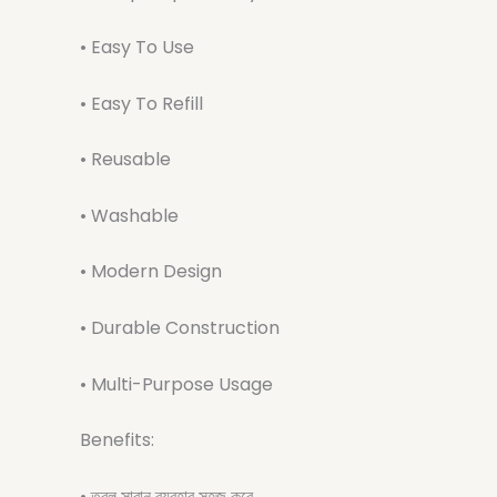
• Easy To Use
• Easy To Refill
• Reusable
• Washable
• Modern Design
• Durable Construction
• Multi-Purpose Usage
Benefits:
• তরল সাবান ব্যবহার সহজ করে