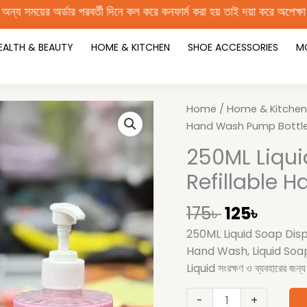
 পরবর্তী দিনে কল করে কনফার্ম করা হয় তাই দয়া করে অপেক্ষা করুন। জরুরী প্
EALTH & BEAUTY
HOME & KITCHEN
SHOE ACCESSORIES
M
Original
Curre
250ML
Home
/
Home & Kitchen
price
price
Liquid
Hand Wash Pump Bottl
was:
is:
Soap
250ML Liqui
175৳ .
125৳ .
Dispenser
Refillable 
Bottle
|
175
৳
125
৳
Refillable
Hand
250ML Liquid Soap Disp
Wash
Hand Wash, Liquid Soap
Pump
Liquid সংরক্ষণ ও ব্যবহারের
Bottle
quantity
-
+